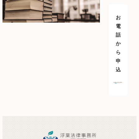
お
電
話
か
ら
申
込