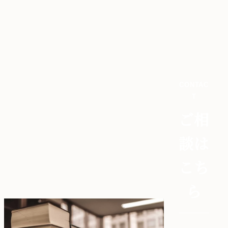
CONTAC
T
ご相
談は
こち
ら