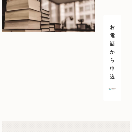
お
電
話
か
ら
申
込