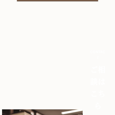
CONTAC
T
ご相
談は
こち
ら